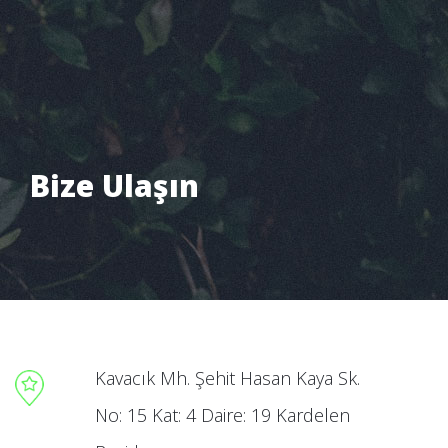
Bize Ulaşın
Pantone Creative
Bize Ulaşın
Kavacık Mh. Şehit Hasan Kaya Sk.
No: 15 Kat: 4 Daire: 19 Kardelen