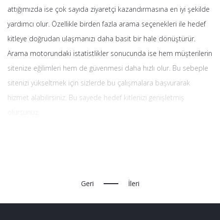
attığımızda ise çok sayıda ziyaretçi kazandırmasına en iyi şekilde
yardımcı olur. Özellikle birden fazla arama seçenekleri ile hedef
kitleye doğrudan ulaşmanızı daha basit bir hale dönüştürür.
Arama motorundaki istatistlikler sonucunda ise hem müşterilerin
sitenize eğilimleri hem de güvenmesi daha hızlı olur. Bu sebeple
sitenizi yükseltmek için sizlerde bu çalışmalara başvurarak
hizmet alabilirsiniz. Bu sayede hedef kitlenizi genişletmiş
olursunuz.
Geri
İleri