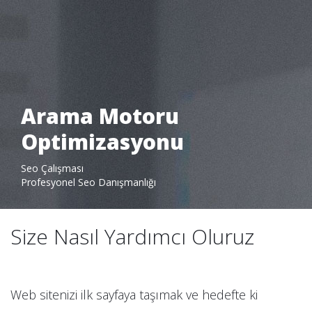
Arama Motoru
Optimizasyonu
Pantone Creative
Seo Çalışması
Neler Yapıyoruz
Profesyonel Seo Danışmanlığı
Arama Motoru Optimizasyonu
Size Nasıl Yardımcı Oluruz
Web sitenizi ilk sayfaya taşımak ve hedefte ki